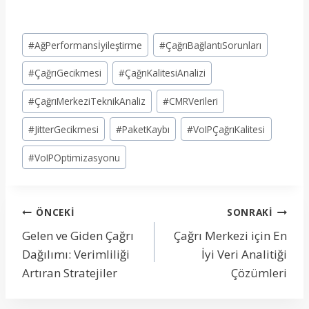
Post
#
AğPerformansİyileştirme
#
ÇağrıBağlantıSorunları
Tags:
#
ÇağrıGecikmesi
#
ÇağrıKalitesiAnalizi
#
ÇağrıMerkeziTeknikAnaliz
#
CMRVerileri
#
JitterGecikmesi
#
PaketKaybı
#
VoIPÇağrıKalitesi
#
VoIPOptimizasyonu
Yazı
ÖNCEKI
SONRAKI
Gelen ve Giden Çağrı
Çağrı Merkezi için En
gezinmesi
Dağılımı: Verimliliği
İyi Veri Analitiği
Artıran Stratejiler
Çözümleri