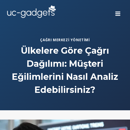
Skip
to
content
ÇAĞRI MERKEZI YÖNETIMI
Ülkelere Göre Çağrı
Dağılımı: Müşteri
Eğilimlerini Nasıl Analiz
Edebilirsiniz?