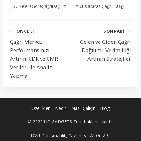
#
ÜlkelereGöreÇağrıDağılımı
#
UluslararasıÇağrıTrafiği
Yazı
ÖNCEKI
SONRAKI
Çağrı Merkezi
Gelen ve Giden Çağrı
gezinmesi
Performansınızı
Dağılımı: Verimliliği
Artırın: CDR ve CMR
Artıran Stratejiler
Verileri ile Analiz
Yapma
Özellikler
Nedir
Nasıl Çalışır
Blog
© 2025 UC-GADGETS Tüm hakları saklıdır.
DVU Danışmanlık, Yazılım ve Ar-Ge A.Ş.