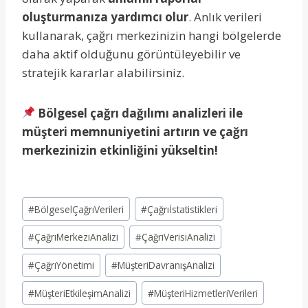
oluşturmanıza yardımcı olur
. Anlık verileri
kullanarak, çağrı merkezinizin hangi bölgelerde
daha aktif olduğunu görüntüleyebilir ve
stratejik kararlar alabilirsiniz.
Bölgesel çağrı dağılımı analizleri ile
müşteri memnuniyetini artırın ve çağrı
merkezinizin etkinliğini yükseltin!
Post
#
BölgeselÇağrıVerileri
#
Çağrıİstatistikleri
Tags:
#
ÇağrıMerkeziAnalizi
#
ÇağrıVerisiAnalizi
#
ÇağrıYönetimi
#
MüşteriDavranışAnalizi
#
MüşteriEtkileşimAnalizi
#
MüşteriHizmetleriVerileri